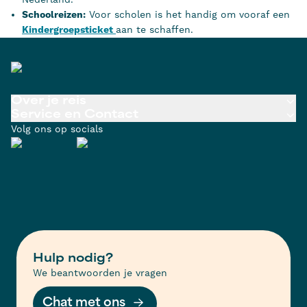
Schoolreizen:
Voor scholen is het handig om vooraf een
Kindergroepsticket
aan te schaffen.
Over je reis
Service en Contact
Volg ons op socials
Hulp nodig?
We beantwoorden je vragen
Chat met ons