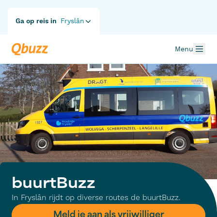
Ga op reis in
Fryslân
Menu
buurtBuzz
In Fryslân rijdt op diverse routes de buurtBuzz.
Meld je aan als vrijwilliger