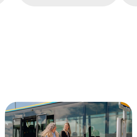
Terschelling
Je vindt vanaf nu alle reisinformatie, dienstregelingen en
tarieven op
qbuzz.frl/terschelling
. Sla de nieuwe pagina
op als favoriet, zodat je altijd de meest actuele informatie
bij de hand hebt.
Ga naar pagina